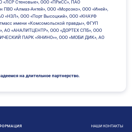
О «ЛСР Стеновые», ООО «ПРиСС», ПАО
н ПВО «Алмаз-Антей», ООО «Морозко», ООО «Иней»,
АО «НЗЛ», ООО «Порт Высоцкий», ООО «КНАУФ
стмасс имени «Комсомольской правды», ФГУП
г», АО «АНАЛИТЦЕНТР», ООО «ДОРТЕХ СПБ», ООО
СТИЧЕСКИЙ ПАРК «ЯНИНО»», ООО «МОБИ ДИК», АО
адеемся на длительное партнерство.
ФОРМАЦИЯ
НАШИ КОНТАКТЫ