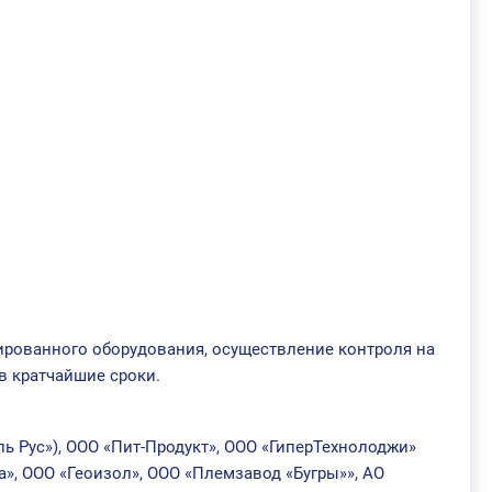
рованного оборудования, осуществление контроля на
в кратчайшие сроки.
Рус»), ООО «Пит-Продукт», ООО «ГиперТехнолоджи»
, ООО «Геоизол», ООО «Племзавод «Бугры»», АО