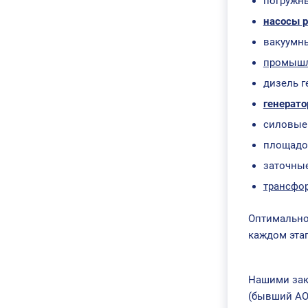
погружны
насосы 
вакуумны
промышл
дизель г
генерато
силовые
площадо
заточные
трансфо
Оптимально
каждом эта
Нашими зак
(бывший АО