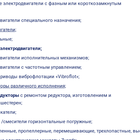
е электродвигатели с фазным или короткозамкнутым
вигатели специального назначения;
гатели;
ьные;
электродвигатели;
вигатели исполнительных механизмов;
вигатели с частотным управлением;
риводы виброфлотации «Vibroflot»;
оры различного исполнения;
едукторы
с ремонтом редуктора, изготовлением и
шестерен;
катели;
 /смесители горизонтальные погружные;
енные, пропеллерные, перемешивающие, трехлопастные, вы