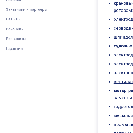
крановы
Заказчики и партнеры
ротором;
электрод
Отзывы
серводви
Вакансии
шпиндел
Реквизиты
судовые 
Гарантии
электрод
электрод
электроп
вентилят
мотор-р
заменой 
гидротол
мешалки
промышл