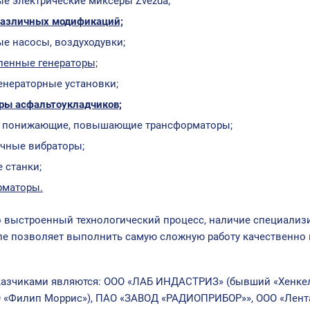
е электрические миксеры Zvezda;
различных модификаций;
е насосы, воздуходувки;
енные генераторы;
енераторные установки;
ры асфальтоукладчиков;
 понижающие, повышающие трансформаторы;
чные вибраторы;
 станки;
рматоры.
 выстроенный технологический процесс, наличие специализи
пе позволяет выполнить самую сложную работу качественно 
азчиками являются: ООО «ЛАБ ИНДАСТРИЗ» (бывший «Хенкель 
 «Филип Моррис»), ПАО «ЗАВОД «РАДИОПРИБОР»», ООО «Лента»