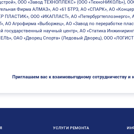
цстрой», ООО «Завод ТЕХНОПЛЕКС» (ООО «ТехноНИКОЛЬ»), ОО
ельная Фирма АЛМАЗ», АО «61 БТРЗ, АО «СПАРК», АО «Концер
Р ПЛАСТИК», ООО «ИКАПЛАСТ», АО «Петербургтеплоэнерго», 
, АО Агрофирма «Выборжец», АО «Завод по переработке пла
й государственный научный центр», АО «Статика Инжинирин
ЕЛЬ», ОАО «Дворец Спорта» (Ледовый Дворец), ООО «ЛОГИ
Приглашаем вас к взаимовыгодному сотрудничеству и н
Я
УСЛУГИ РЕМОНТА
ИН