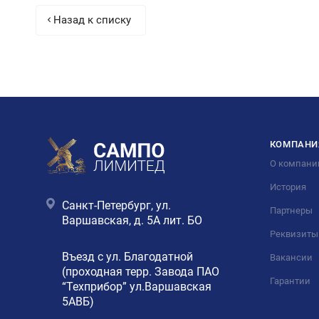
Назад к списку
КОМПАНИ
О компани
История
Санкт-Петербург, ул.
Партнеры
Варшавская, д. 5А лит. БО
Реквизиты
Въезд с ул. Благодатной
Вакансии
(проходная терр. Завода ПАО
Гарантии
“Техприбор” ул.Варшавская
5АВБ)