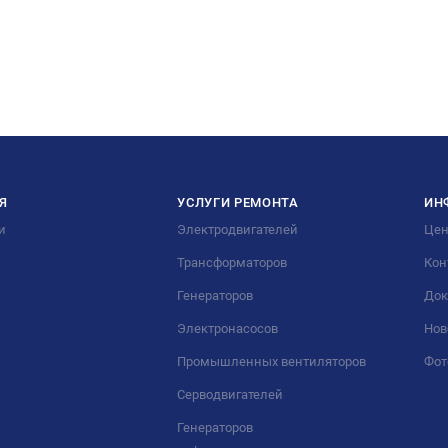
Я
УСЛУГИ РЕМОНТА
ИН
и
Электродвигателей
Це
Трансформаторов
Кон
Генераторов
Док
Электронасосов
Нов
Промышленных вентиляторов
Фот
Серводвигателей
Генераторов